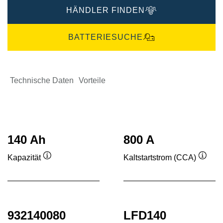
HÄNDLER FINDEN
BATTERIESUCHE
Technische Daten
Vorteile
140 Ah
800 A
Kapazität
Kaltstartstrom (CCA)
Quickinfo
Quick
932140080
LFD140