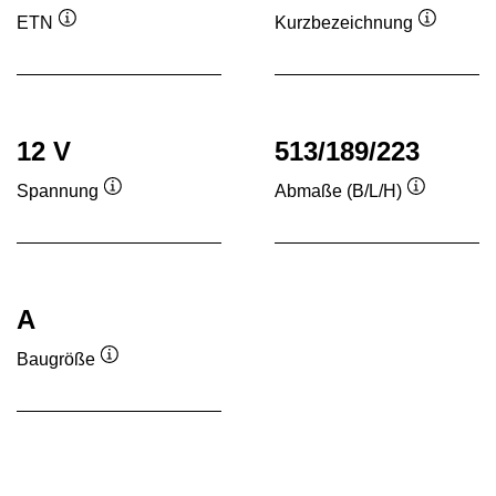
ETN
Kurzbezeichnung
Quickinfo
Quickinf
12 V
513/189/223
Spannung
Abmaße (B/L/H)
Quickinfo
Quickinfo
A
Baugröße
Quickinfo