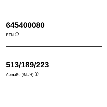
645400080
ETN
Quickinfo
513/189/223
Abmaße (B/L/H)
Quickinfo