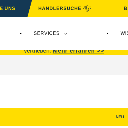
E UNS
HÄNDLERSUCHE
B
SERVICES
WI
 Insolvenz der
Varta AG
betroffen.
VARTA Fahrzeu
vertrieben.
Mehr erfahren >>
NEU
g
Bilddialog
öffnen