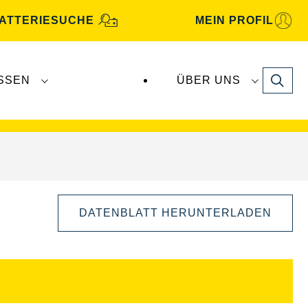
ATTERIESUCHE
MEIN PROFIL
Search
SSEN
ÜBER UNS
gbatterien
werden von
Clarios
produziert und
DATENBLATT HERUNTERLADEN
Bilddialog
öffnen