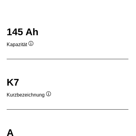
145 Ah
Kapazität
Quickinfo
K7
Kurzbezeichnung
Quickinfo
A