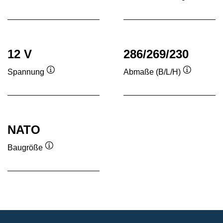
Quickinfo
Quickinf
12 V
286/269/230
Spannung
Abmaße (B/L/H)
Quickinfo
Quickinfo
NATO
Baugröße
Quickinfo