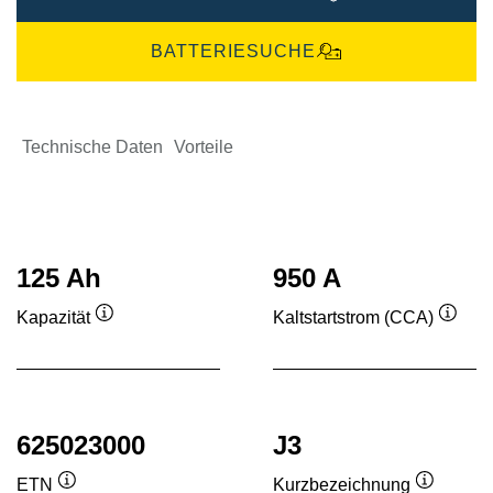
BATTERIESUCHE
Technische Daten
Vorteile
125 Ah
950 A
Kapazität
Kaltstartstrom (CCA)
Quickinfo
Quick
625023000
J3
ETN
Kurzbezeichnung