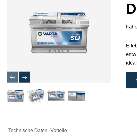
D
Fahr
Erle
entw
idea
Technische Daten
Vorteile