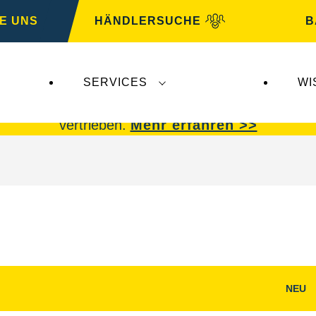
E UNS
HÄNDLERSUCHE
B
SERVICES
WI
 Insolvenz der
Varta AG
betroffen.
VARTA Fahrzeu
vertrieben.
Mehr erfahren >>
NEU
g
Bilddialog
öffnen