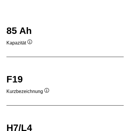
85 Ah
Kapazität
Quickinfo
F19
Kurzbezeichnung
Quickinfo
H7/L4