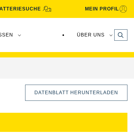
ATTERIESUCHE
MEIN PROFIL
Search
SSEN
ÜBER UNS
gbatterien
werden von
Clarios
produziert und
DATENBLATT HERUNTERLADEN
Bilddialog
öffnen