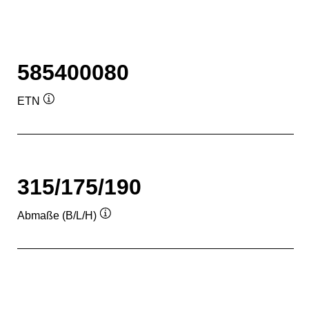
585400080
ETN
Quickinfo
315/175/190
Abmaße (B/L/H)
Quickinfo