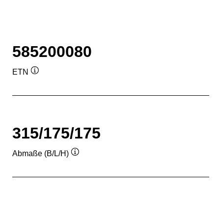
585200080
ETN
Quickinfo
315/175/175
Abmaße (B/L/H)
Quickinfo