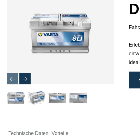
D
Fahr
Erle
entw
idea
Technische Daten
Vorteile