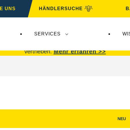
E UNS
HÄNDLERSUCHE
B
SERVICES
WI
 Insolvenz der
Varta AG
betroffen.
VARTA Fahrzeu
vertrieben.
Mehr erfahren >>
NEU
g
Bilddialog
öffnen