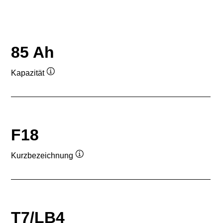
85 Ah
Kapazität
Quickinfo
F18
Kurzbezeichnung
Quickinfo
T7/LB4