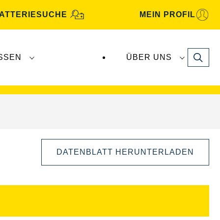
ATTERIESUCHE
MEIN PROFIL
Search
SSEN
ÜBER UNS
gbatterien
werden von
Clarios
produziert und
DATENBLATT HERUNTERLADEN
Bilddialog
öffnen