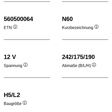
560500064
N60
ETN
Kurzbezeichnung
Quickinfo
Quickinf
12 V
242/175/190
Spannung
Abmaße (B/L/H)
Quickinfo
Quickinfo
H5/L2
Baugröße
Quickinfo