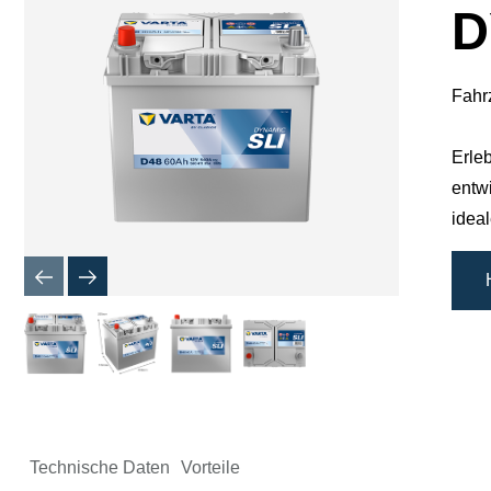
D
Fahr
Erle
entw
idea
Technische Daten
Vorteile