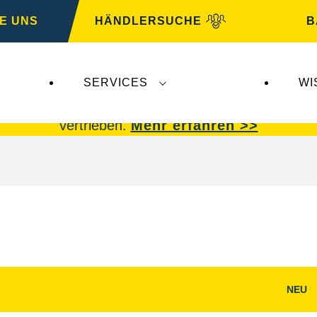
E UNS
HÄNDLERSUCHE
B
SERVICES
WI
 Insolvenz der
Varta AG
betroffen.
VARTA Fahrzeu
vertrieben.
Mehr erfahren >>
NEU
g
Bilddialog
öffnen