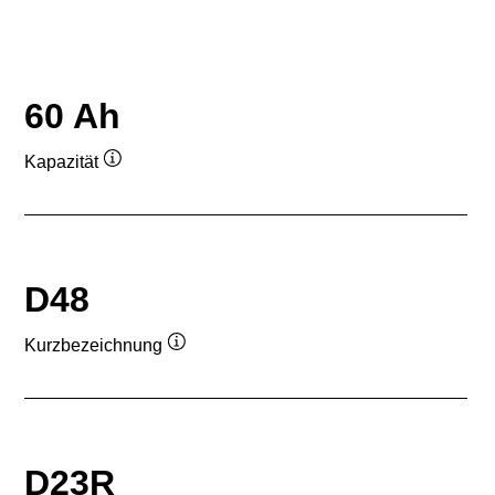
60 Ah
Kapazität
Quickinfo
D48
Kurzbezeichnung
Quickinfo
D23R