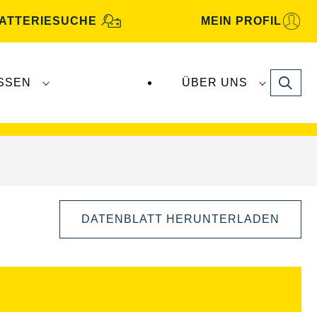
ATTERIESUCHE
MEIN PROFIL
Search
SSEN
ÜBER UNS
gbatterien
werden von
Clarios
produziert und
DATENBLATT HERUNTERLADEN
Bilddialog
öffnen