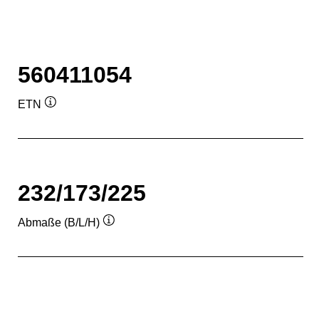
560411054
ETN
Quickinfo
232/173/225
Abmaße (B/L/H)
Quickinfo