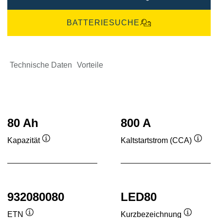
BATTERIESUCHE
Technische Daten
Vorteile
80 Ah
800 A
Kapazität
Kaltstartstrom (CCA)
Quickinfo
Quick
932080080
LED80
ETN
Kurzbezeichnung