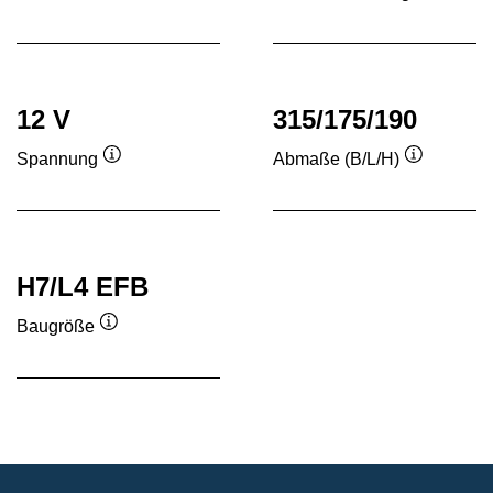
Quickinfo
Quickinf
12 V
315/175/190
Spannung
Abmaße (B/L/H)
Quickinfo
Quickinfo
H7/L4 EFB
Baugröße
Quickinfo