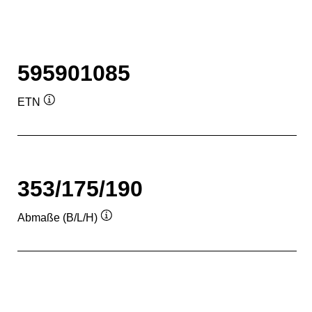
595901085
ETN
Quickinfo
353/175/190
Abmaße (B/L/H)
Quickinfo