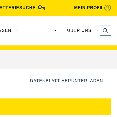
ATTERIESUCHE
MEIN PROFIL
Search
SSEN
ÜBER UNS
gbatterien
werden von
Clarios
produziert und
DATENBLATT HERUNTERLADEN
Bilddialog
öffnen