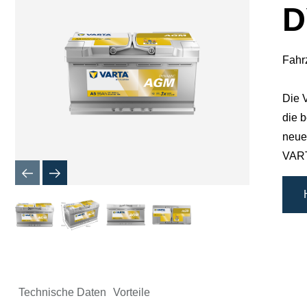
D
Fahr
Die 
die b
neues
VART
Technische Daten
Vorteile