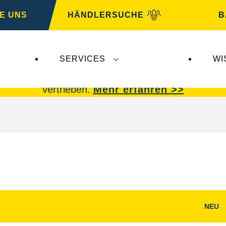
E UNS
HÄNDLERSUCHE
B
SERVICES
WI
 Insolvenz der
Varta AG
betroffen.
VARTA Fahrzeu
vertrieben.
Mehr erfahren >>
NEU
g
Bilddialog
öffnen