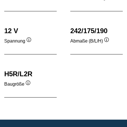
Quickinfo
Quickinf
12 V
242/175/190
Spannung
Abmaße (B/L/H)
Quickinfo
Quickinfo
H5R/L2R
Baugröße
Quickinfo