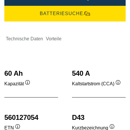
BATTERIESUCHE
Technische Daten
Vorteile
60 Ah
540 A
Kapazität
Kaltstartstrom (CCA)
Quickinfo
Quick
560127054
D43
ETN
Kurzbezeichnung