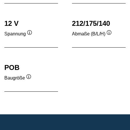
12 V
212/175/140
Spannung
Abmaße (B/L/H)
Quickinfo
Quickinfo
POB
Baugröße
Quickinfo