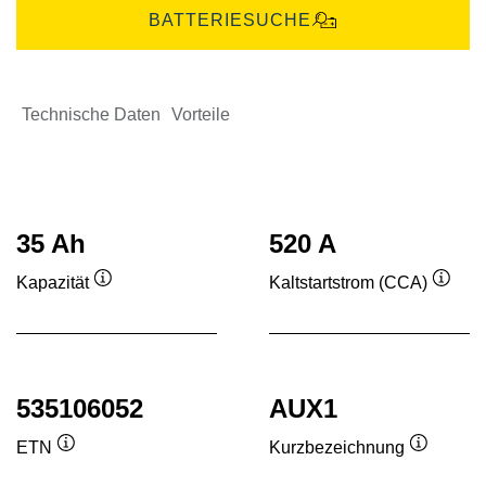
BATTERIESUCHE
Technische Daten
Vorteile
35 Ah
520 A
Kapazität
Kaltstartstrom (CCA)
Quickinfo
Quick
535106052
AUX1
ETN
Kurzbezeichnung
Quickinfo
Quickinf