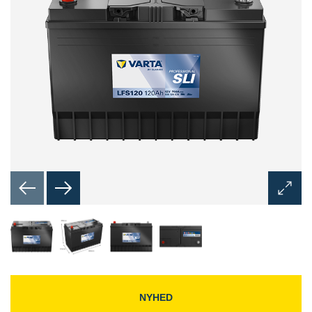
Åbn
billedd
NYHED