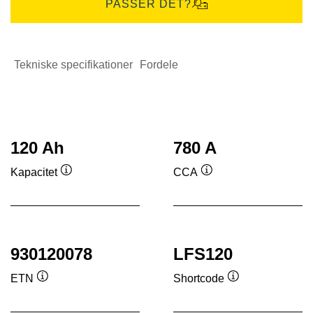
PASSER DET?
Tekniske specifikationer
Fordele
120 Ah
780 A
Kapacitet
CCA
Værktøjstip
Værktøjstip
930120078
LFS120
ETN
Shortcode
Værktøjstip
Værktøjstip