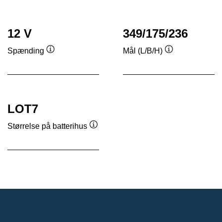
12 V
349/175/236
Spænding
Mål (L/B/H)
Værktøjstip
Værktøjstip
LOT7
Størrelse på batterihus
Værktøjstip