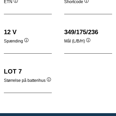
ETN
Shortcode
Værktøjstip
Værktøjstip
12 V
349/175/236
Spænding
Mål (L/B/H)
Værktøjstip
Værktøjstip
LOT 7
Størrelse på batterihus
Værktøjstip