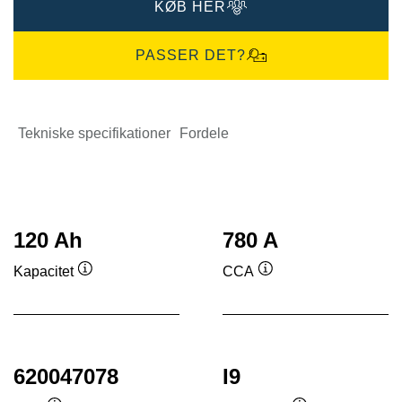
KØB HER
PASSER DET?
Tekniske specifikationer
Fordele
120 Ah
780 A
Kapacitet
CCA
Værktøjstip
Værktøjstip
620047078
I9