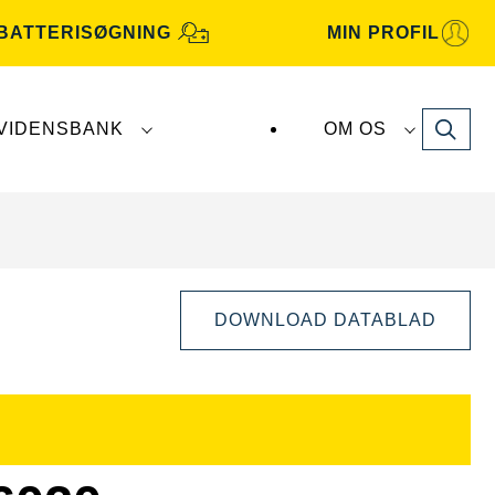
BATTERISØGNING
MIN PROFIL
Search
VIDENSBANK
OM OS
atterier fremstilles og distribueres af
Clarios
.
DOWNLOAD DATABLAD
Åbn
billeddialog