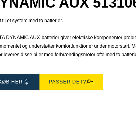
YNAMIC AUX 51310
 til et system med to batterier.
A DYNAMIC AUX-batterier giver elektriske komponenter problemfri
momentet og understøtter komfortfunktioner under motorstart. Mo
r leveres disse biler med forbrændingsmotor ofte med to batterier:
KØB HER
PASSER DET?