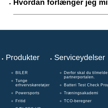
Hvordan forlænger jeg mit
Produkter
Serviceydelser
BILER
Derfor skal du tilmelde
partnerportalen.
Tunge
erhvervskøretøjer
Batteri Test Check Pr
Powersports
Træningsakademi
Fritid
TCO-beregner