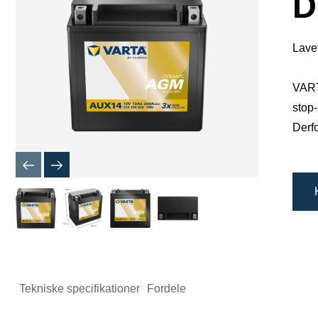
D
Lavet
VART
stop-
Derfo
Tekniske specifikationer
Fordele