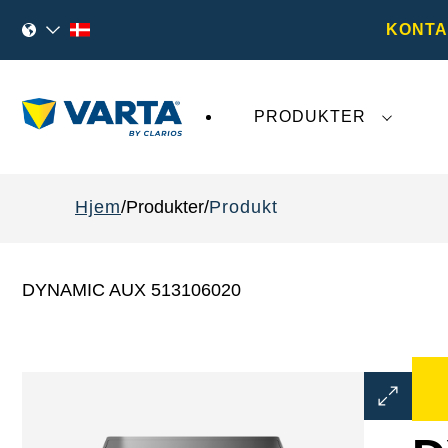
KONTA
PRODUKTER
Den seneste udvikling omkring
VARTA AG
påv
Hjem
Produkter
Produkt
DYNAMIC AUX 513106020
Åbn
billeddial