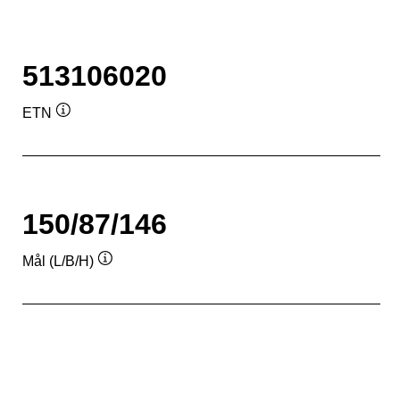
513106020
ETN
Værktøjstip
150/87/146
Mål (L/B/H)
Værktøjstip