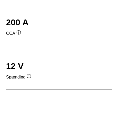
200 A
CCA
Værktøjstip
12 V
Spænding
Værktøjstip