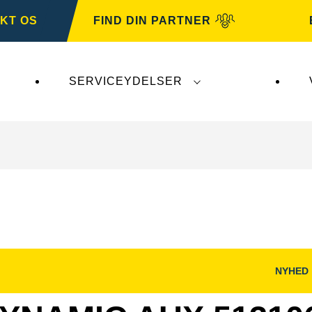
KT OS
FIND DIN PARTNER
SERVICEYDELSER
irker ikke
VARTA Automotive
. VARTA Automotive-b
NYHED
Åbn
og
billeddialog