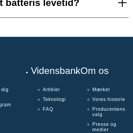
 batteris levetid?
Vidensbank
Om os
 dig
Artikler
Mærket
Teknologi
Vores historie
ogram
FAQ
Producentens
valg
Presse og
medier