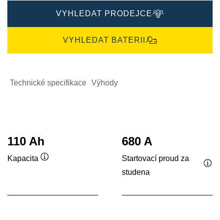
VYHLEDAT PRODEJCE
VYHLEDAT BATERII
Technické specifikace
Výhody
110 Ah
680 A
Startovací proud za
Kapacita
Popisek
studena
Pop
nástroje
nás