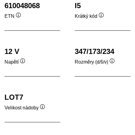
610048068
I5
ETN
Krátký kód
Popisek
Popisek
nástroje
nástroje
12 V
347/173/234
Napětí
Rozměry (d/š/v)
Popisek
Popisek
nástroje
nástroje
LOT7
Velikost nádoby
Popisek
nástroje