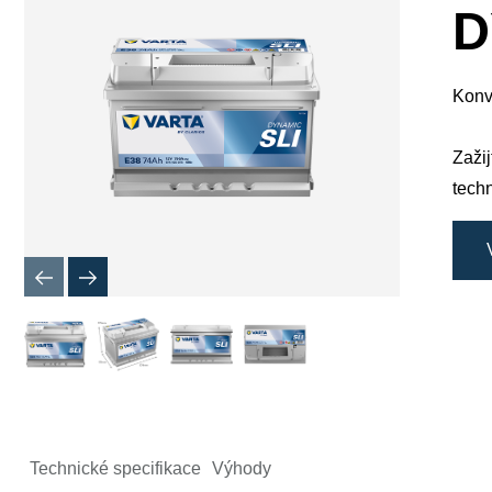
okno
D
obrázku
Konv
Zaži
techn
Technické specifikace
Výhody