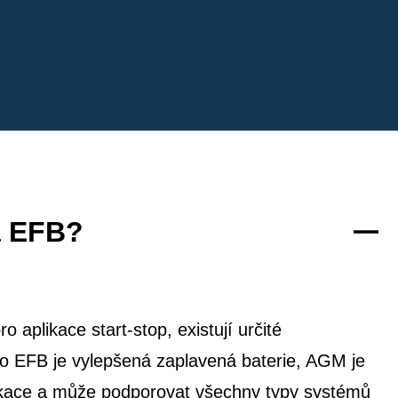
a EFB?
 aplikace start-stop, existují určité
co EFB je vylepšená zaplavená baterie, AGM je
likace a může podporovat všechny typy systémů