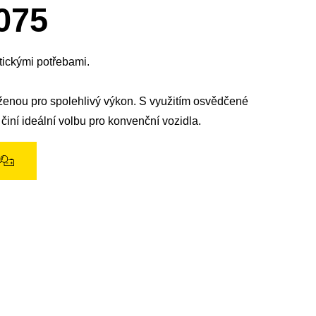
okno
075
obrázku
tickými potřebami.
rženou pro spolehlivý výkon. S využitím osvědčené
 činí ideální volbu pro konvenční vozidla.