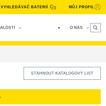
VYHLEDÁVAČ BATERIÍ
MŮJ PROFIL
Search
ALOSTI
O NÁS
baterie
VARTA
vyrábí a distribuuje společnost
STÁHNOUT KATALOGOVÝ LIST
A
Otevřít
dialogové