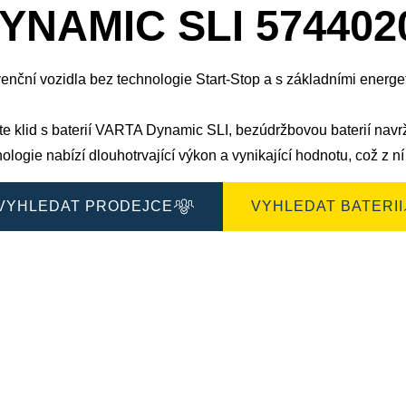
okno
YNAMIC SLI 574402
obrázku
enční vozidla bez technologie Start-Stop a s základními energe
jte klid s baterií VARTA Dynamic SLI, bezúdržbovou baterií nav
ologie nabízí dlouhotrvající výkon a vynikající hodnotu, což z ní
VYHLEDAT PRODEJCE
VYHLEDAT BATERII