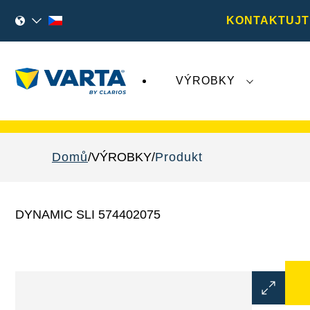
KONTAKTUJT
VÝROBKY
Nedávný vývoj týkající se společnosti
Varta A
Domů
VÝROBKY
Produkt
DYNAMIC SLI 574402075
Otevřít
dialogové