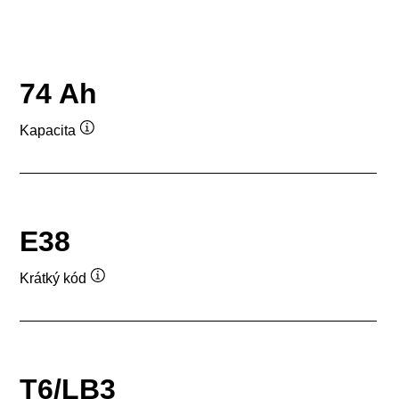
74 Ah
Kapacita
Popisek
nástroje
E38
Krátký kód
Popisek
nástroje
T6/LB3