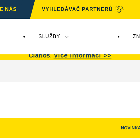
E NÁS
VYHLEDÁVAČ PARTNERŮ
SLUŽBY
ZN
G
nemá žádný dopad na autobaterie
VARTA.
Auto
Clarios
.
Více informací >>
NOVINK
Otevřít
dialogové