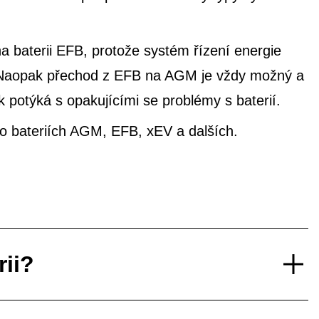
 baterii EFB, protože systém řízení energie
e. Naopak přechod z EFB na AGM je vždy možný a
potýká s opakujícími se problémy s baterií.
í o bateriích AGM, EFB, xEV a dalších.
rii?