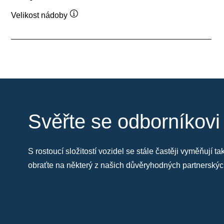
Velikost nádoby
Popisek
nástroje
Svěřte se odborníkovi
S rostoucí složitostí vozidel se stále častěji vyměňují 
obraťte na některý z našich důvěryhodných partnersk