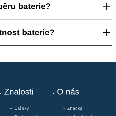
běru baterie?
tnost baterie?
Znalosti
O nás
Články
Značka