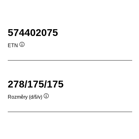
574402075
ETN
Popisek
nástroje
278/175/175
Rozměry (d/š/v)
Popisek
nástroje