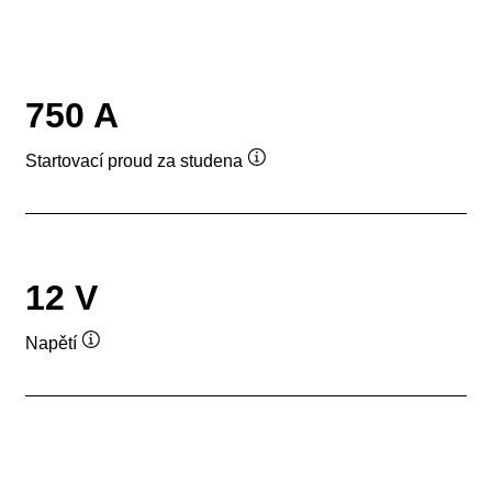
750 A
Startovací proud za studena
Popisek
nástroje
12 V
Napětí
Popisek
nástroje