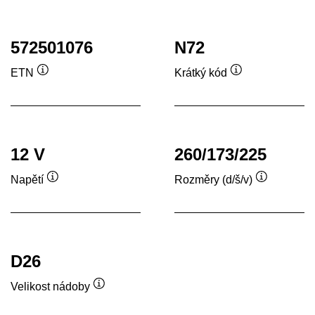
572501076
N72
ETN
Krátký kód
Popisek
Popisek
nástroje
nástroje
12 V
260/173/225
Napětí
Rozměry (d/š/v)
Popisek
Popisek
nástroje
nástroje
D26
Velikost nádoby
Popisek
nástroje