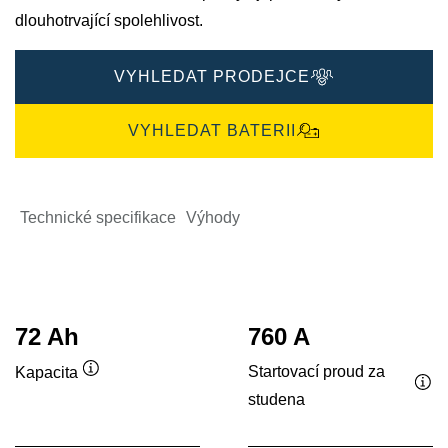
dlouhotrvající spolehlivost.
VYHLEDAT PRODEJCE
VYHLEDAT BATERII
Technické specifikace
Výhody
72 Ah
760 A
Startovací proud za
Kapacita
Popisek
studena
Pop
nástroje
nás