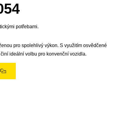
okno
054
obrázku
tickými potřebami.
rženou pro spolehlivý výkon. S využitím osvědčené
 činí ideální volbu pro konvenční vozidla.