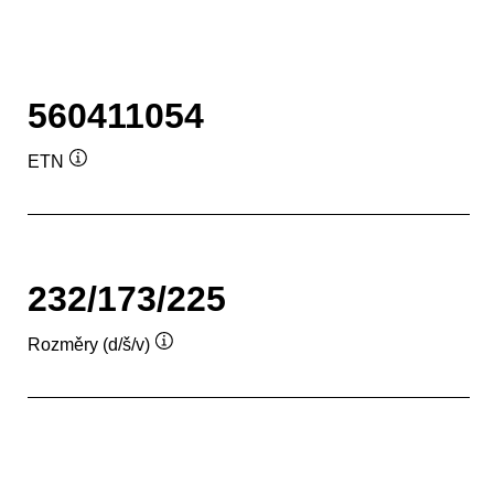
560411054
ETN
Popisek
nástroje
232/173/225
Rozměry (d/š/v)
Popisek
nástroje