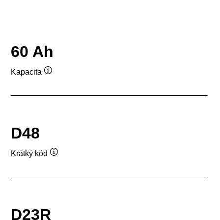
60 Ah
Kapacita
Popisek
nástroje
D48
Krátký kód
Popisek
nástroje
D23R