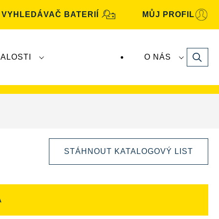
VYHLEDÁVAČ BATERIÍ
MŮJ PROFIL
Search
ALOSTI
O NÁS
baterie
VARTA
vyrábí a distribuuje společnost
STÁHNOUT KATALOGOVÝ LIST
A
Otevřít
dialogové