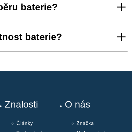
běru baterie?
tnost baterie?
Znalosti
O nás
Články
Značka