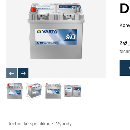
okno
D
obrázku
Konv
Zaži
techn
Technické specifikace
Výhody