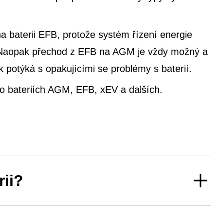
 baterii EFB, protože systém řízení energie
e. Naopak přechod z EFB na AGM je vždy možný a
potýká s opakujícími se problémy s baterií.
í o bateriích AGM, EFB, xEV a dalších.
rii?