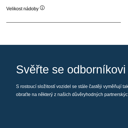
Velikost nádoby
Popisek
nástroje
Svěřte se odborníkovi
S rostoucí složitostí vozidel se stále častěji vyměňují 
obraťte na některý z našich důvěryhodných partnersk