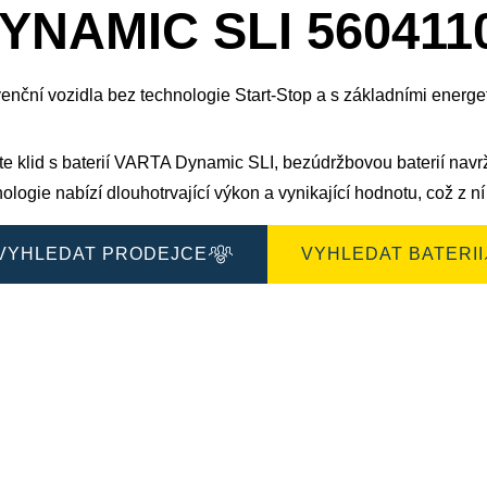
okno
YNAMIC SLI 560411
obrázku
enční vozidla bez technologie Start-Stop a s základními energe
jte klid s baterií VARTA Dynamic SLI, bezúdržbovou baterií nav
ologie nabízí dlouhotrvající výkon a vynikající hodnotu, což z ní
VYHLEDAT PRODEJCE
VYHLEDAT BATERII