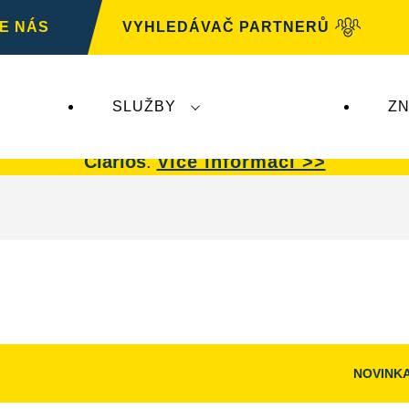
E NÁS
VYHLEDÁVAČ PARTNERŮ
SLUŽBY
ZN
G
nemá žádný dopad na autobaterie
VARTA.
Auto
Clarios
.
Více informací >>
NOVINK
Otevřít
dialogové