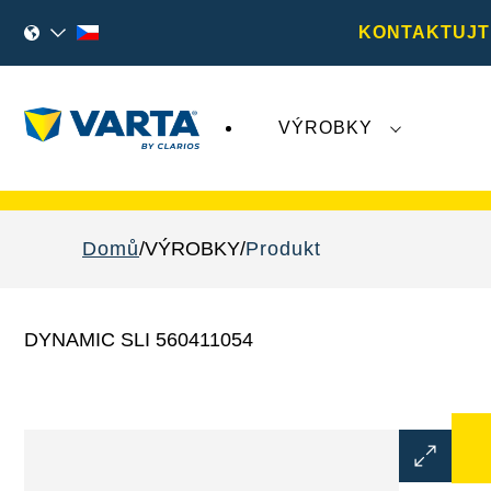
KONTAKTUJT
VÝROBKY
Nedávný vývoj týkající se společnosti
Varta A
Domů
VÝROBKY
Produkt
DYNAMIC SLI 560411054
Otevřít
dialogové