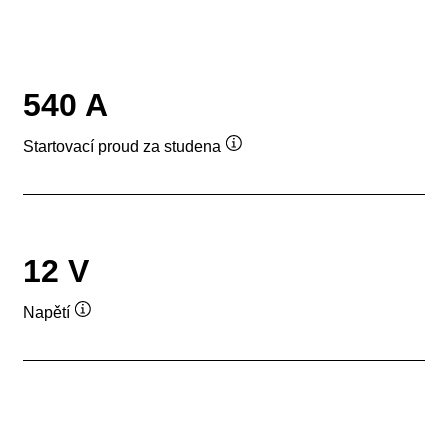
540 A
Startovací proud za studena
Popisek
nástroje
12 V
Napětí
Popisek
nástroje