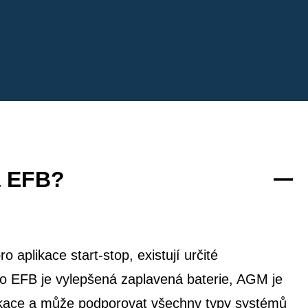
a EFB?
 aplikace start-stop, existují určité
co EFB je vylepšená zaplavená baterie, AGM je
likace a může podporovat všechny typy systémů