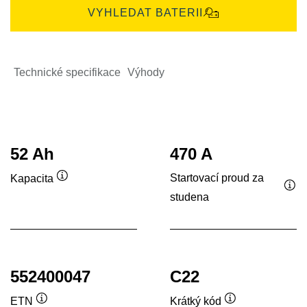
VYHLEDAT BATERII
Technické specifikace
Výhody
52 Ah
470 A
Startovací proud za
Kapacita
Popisek
studena
Pop
nástroje
nás
552400047
C22
ETN
Krátký kód