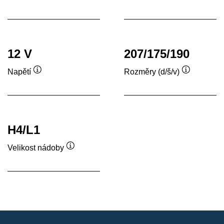
Popisek
Popisek
nástroje
nástroje
12 V
207/175/190
Napětí
Rozměry (d/š/v)
Popisek
Popisek
nástroje
nástroje
H4/L1
Velikost nádoby
Popisek
nástroje