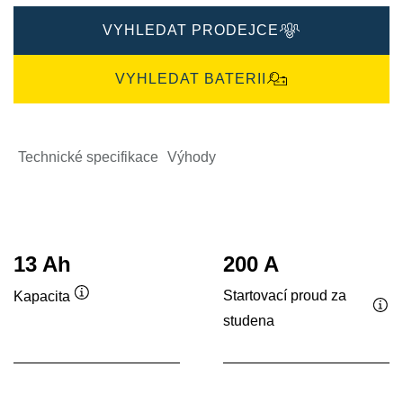
VYHLEDAT PRODEJCE
VYHLEDAT BATERII
Technické specifikace
Výhody
13 Ah
200 A
Startovací proud za
Kapacita
Popisek
studena
Pop
nástroje
nás