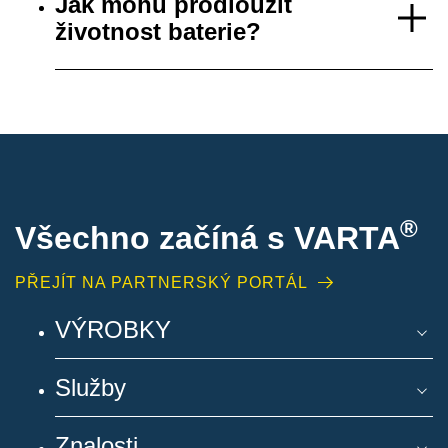
Jak mohu prodloužit
životnost baterie?
®
Všechno začíná s VARTA
PŘEJÍT NA PARTNERSKÝ PORTÁL
VÝROBKY
Služby
Znalosti