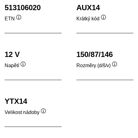
513106020
AUX14
ETN
Krátký kód
Popisek
Popisek
nástroje
nástroje
12 V
150/87/146
Napětí
Rozměry (d/š/v)
Popisek
Popisek
nástroje
nástroje
YTX14
Velikost nádoby
Popisek
nástroje