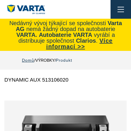
Togg
navi
Nedávný vývoj týkající se společnosti
Varta
AG
nemá žádný dopad na autobaterie
VARTA.
Autobaterie
VARTA
vyrábí a
distribuuje společnost
Clarios
.
Více
informací >>
Domů
VÝROBKY
Produkt
DYNAMIC AUX 513106020