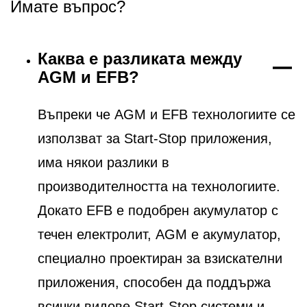
Имате въпрос?
Каква е разликата между
AGM и EFB?
Въпреки че AGM и EFB технологиите се
използват за Start-Stop приложения,
има някои разлики в
производителността на технологиите.
Докато EFB е подобрен акумулатор с
течен електролит, AGM е акумулатор,
специално проектиран за взискателни
приложения, способен да поддържа
всички видове Start-Stop системи и