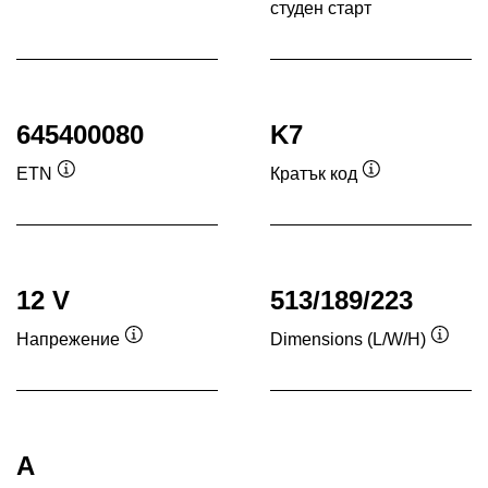
студен старт
Под
645400080
K7
ETN
Кратък код
Подсказка
Подсказка
12 V
513/189/223
Напрежение
Dimensions (L/W/H)
Подсказка
Подск
A