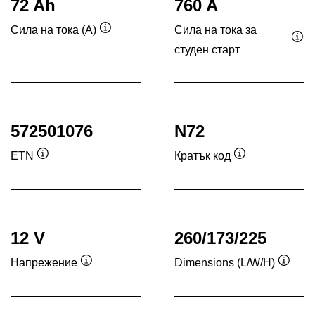
72 Ah
760 A
Сила на тока за
Сила на тока (A)
Подсказка
студен старт
Под
572501076
N72
ETN
Кратък код
Подсказка
Подсказка
12 V
260/173/225
Напрежение
Dimensions (L/W/H)
Подсказка
Подск