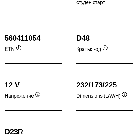
студен старт
Под
560411054
D48
ETN
Кратък код
Подсказка
Подсказка
12 V
232/173/225
Напрежение
Dimensions (L/W/H)
Подсказка
Подск
D23R