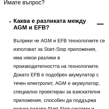
Имате въпрос?
Каква е разликата между
AGM и EFB?
Въпреки че AGM и EFB технологиите се
използват за Start-Stop приложения,
има някои разлики в
производителността на технологиите.
Докато EFB е подобрен акумулатор с
течен електролит, AGM е акумулатор,
специално проектиран за взискателни
приложения, способен да поддържа
всички видове Start-Stop системи и