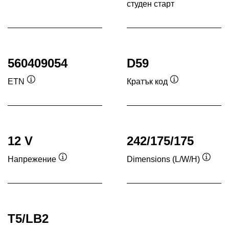
студен старт
Под
560409054
D59
ETN
Кратък код
Подсказка
Подсказка
12 V
242/175/175
Напрежение
Dimensions (L/W/H)
Подсказка
Подск
T5/LB2