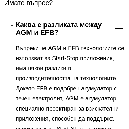
Имате въпрос?
Каква е разликата между
AGM и EFB?
Въпреки че AGM и EFB технологиите се
използват за Start-Stop приложения,
има някои разлики в
производителността на технологиите.
Докато EFB е подобрен акумулатор с
течен електролит, AGM е акумулатор,
специално проектиран за взискателни
приложения, способен да поддържа
всички видове Start-Stop системи и