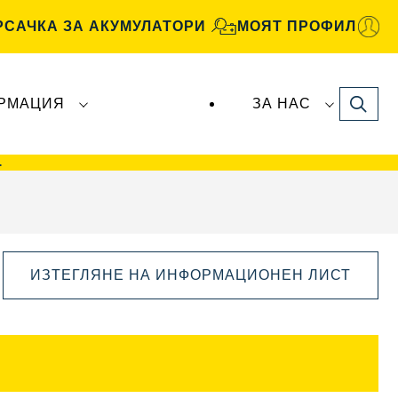
РСАЧКА ЗА АКУМУЛАТОРИ
МОЯТ ПРОФИЛ
Search
РМАЦИЯ
ЗА НАС
рите
VARTA Automotive
се произвеждат и
>
ИЗТЕГЛЯНЕ НА ИНФОРМАЦИОНЕН ЛИСТ
Отваряне
на