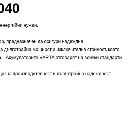
Диалогов
040
прозорец
за
Изображения
 енергийни нужди.
ор, предназначен да осигури надеждна
га дълготрайна мощност и изключителна стойност, което
. ​ Акумулаторите VARTA отговарят на всички стандарти
изна производителност и дълготрайна надеждност.​