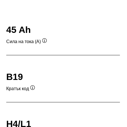
45 Ah
Сила на тока (A)
Подсказка
B19
Кратък код
Подсказка
H4/L1