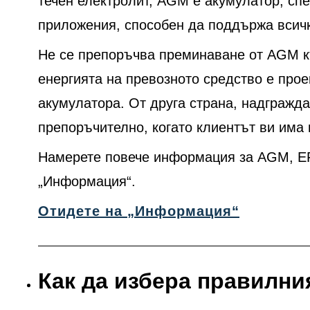
течен електролит, AGM е акумулатор, сп
приложения, способен да поддържа всички
Не се препоръчва преминаване от AGM къ
енергията на превозното средство е про
акумулатора. От друга страна, надгражд
препоръчително, когато клиентът ви има
Намерете повече информация за AGM, EF
„Информация“.
Отидете на „Информация“
Как да избера правилни