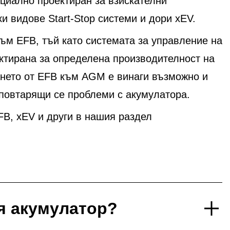
ециално проектиран за взискателни
 видове Start-Stop системи и дори xEV.
м EFB, тъй като системата за управление на
ектирана за определена производителност на
ането от EFB към AGM е винаги възможно и
 повтарящи се проблеми с акумулатора.
B, xEV и други в нашия раздел
я акумулатор?