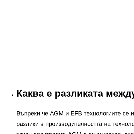
Каква е разликата меж
Въпреки че AGM и EFB технологиите се из
разлики в производителността на технол