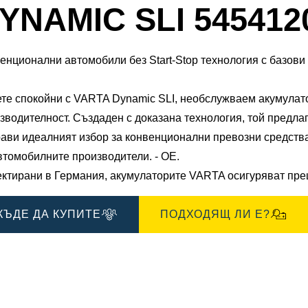
Диалогов
YNAMIC SLI 545412
прозорец
за
ения
Изображения
енционални автомобили без Start-Stop технология с базови
те спокойни с VARTA Dynamic SLI, необслужваем акумулат
зводителност. Създаден с доказана технология, той предла
рави идеалният избор за конвенционални превозни средства
втомобилните производители. - ОЕ.
ктирани в Германия, акумулаторите VARTA осигуряват прец
КЪДЕ ДА КУПИТЕ
ПОДХОДЯЩ ЛИ Е?