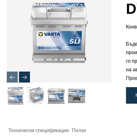
Диалогов
D
прозорец
за
Изображ
Конв
Бъде
прои
го п
на а
Прое
Технически спецификации
Ползи