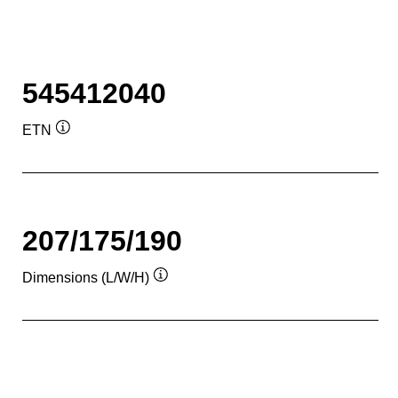
545412040
ETN
Подсказка
207/175/190
Dimensions (L/W/H)
Подсказка