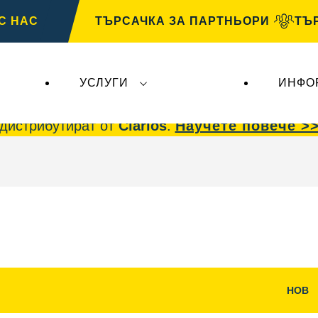
С НАС
ТЪРСАЧКА ЗА ПАРТНЬОРИ
ТЪ
УСЛУГИ
ИНФО
 AG
, не засягат
VARTA Automotive
. Акумулато
дистрибутират от
Clarios
.
Научете повече >
НОВ
е
Отваряне
на