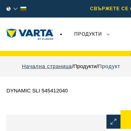
СВЪРЖЕТЕ СЕ 
ПРОДУКТИ
Последните събития, свързани с
VARTA
Начална страница
Продукти
Продукт
DYNAMIC SLI 545412040
Отварян
на