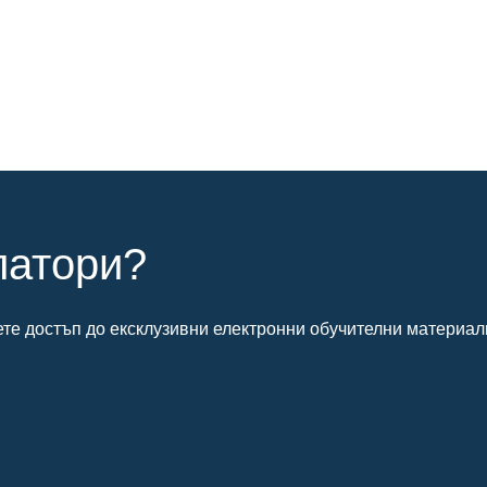
латори?
ете достъп до ексклузивни електронни обучителни материал