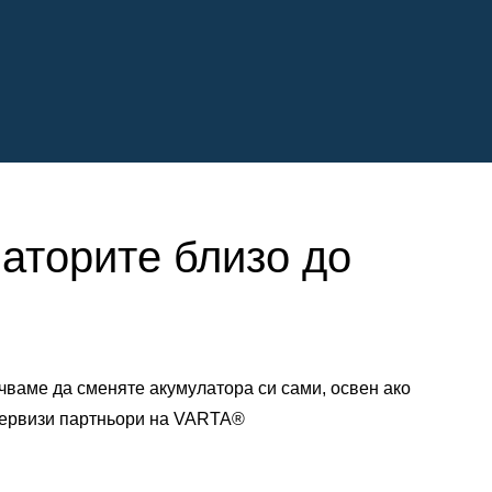
латорите близо до
чваме да сменяте акумулатора си сами, освен ако
 сервизи партньори на VARTA®