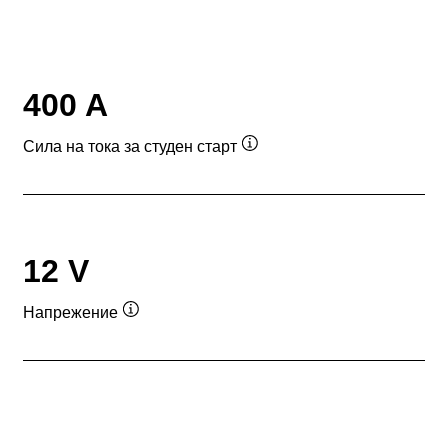
400 A
Сила на тока за студен старт
Подсказка
12 V
Напрежение
Подсказка