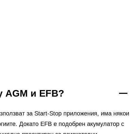
ду AGM и EFB?
ползват за Start-Stop приложения, има някои
огиите. Докато EFB е подобрен акумулатор с