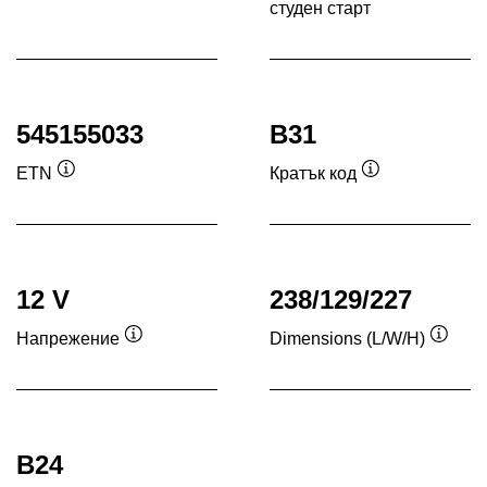
студен старт
Под
545155033
B31
ETN
Кратък код
Подсказка
Подсказка
12 V
238/129/227
Напрежение
Dimensions (L/W/H)
Подсказка
Подск
B24