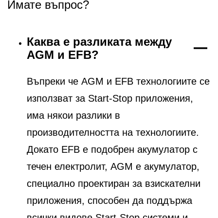
Имате въпрос?
Каква е разликата между
AGM и EFB?
Въпреки че AGM и EFB технологиите се
използват за Start-Stop приложения,
има някои разлики в
производителността на технологиите.
Докато EFB е подобрен акумулатор с
течен електролит, AGM е акумулатор,
специално проектиран за взискателни
приложения, способен да поддържа
всички видове Start-Stop системи и